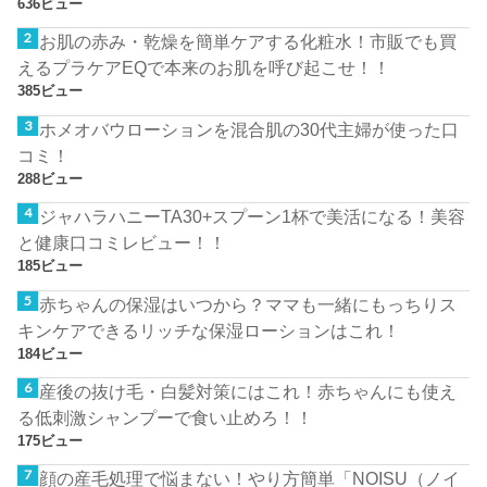
636ビュー
お肌の赤み・乾燥を簡単ケアする化粧水！市販でも買
えるプラケアEQで本来のお肌を呼び起こせ！！
385ビュー
ホメオバウローションを混合肌の30代主婦が使った口
コミ！
288ビュー
ジャハラハニーTA30+スプーン1杯で美活になる！美容
と健康口コミレビュー！！
185ビュー
赤ちゃんの保湿はいつから？ママも一緒にもっちりス
キンケアできるリッチな保湿ローションはこれ！
184ビュー
産後の抜け毛・白髪対策にはこれ！赤ちゃんにも使え
る低刺激シャンプーで食い止めろ！！
175ビュー
顔の産毛処理で悩まない！やり方簡単「NOISU（ノイ